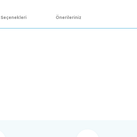
 Seçenekleri
Önerileriniz
da yetersiz gördüğünüz noktaları öneri formunu kullanarak tarafımıza ilet
Bu ürüne ilk yorumu siz yapın!
Yorum Yaz