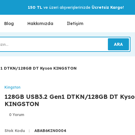
150 TL
ve üzeri alışverişlerinizde
Ücretsiz Kargo!
Blog
Hakkımızda
İletişim
ARA
n1 DTKN/128GB DT Kyson KINGSTON
Kingston
128GB USB3.2 Gen1 DTKN/128GB DT Kyso
KINGSTON
0 Yorum
Stok Kodu
ABAB6KIN0004