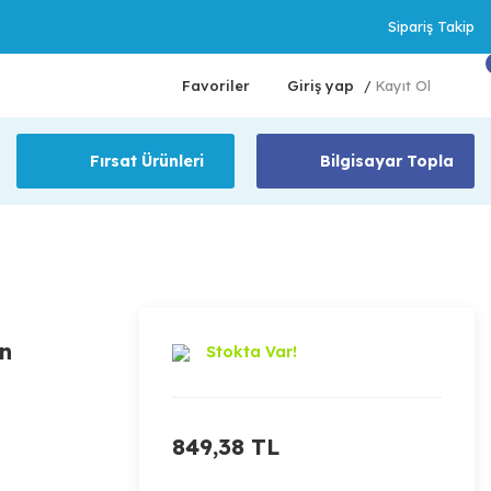
Sipariş Takip
Favoriler
Giriş yap
Kayıt Ol
/
Fırsat Ürünleri
Bilgisayar Topla
n
Stokta Var!
849,38 TL