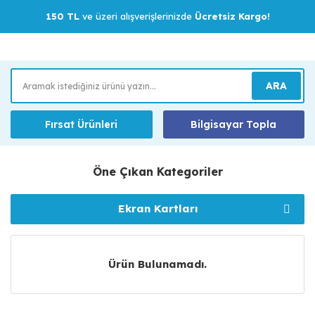
150 TL
ve üzeri alışverişlerinizde
Ücretsiz Kargo!
ARA
Fırsat Ürünleri
Bilgisayar Topla
Öne Çıkan Kategoriler
Ekran Kartları
Bellek (RAM)
Soğutucular
Anakartlar
Monitörler
İşlemciler
Ürün Bulunamadı.