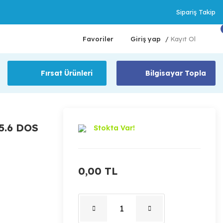
Sipariş Takip
Favoriler
Giriş yap
Kayıt Ol
/
Fırsat Ürünleri
Bilgisayar Topla
5.6 DOS
Stokta Var!
0,00 TL