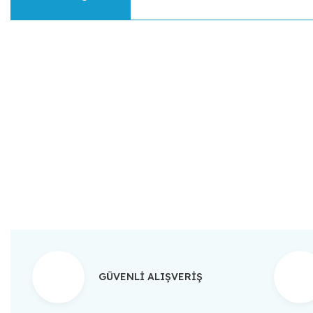
Bu ürünün fiyat bilgisi, resim, ürün açıklamalarında ve diğer konular
Görüş ve önerileriniz için teşekkür ederiz.
Ürün resmi kalitesiz, bozuk veya görüntülenemiyor.
Ürün açıklamasında eksik bilgiler bulunuyor.
Ürün bilgilerinde hatalar bulunuyor.
Ürün fiyatı diğer sitelerden daha pahalı.
Bu ürüne benzer farklı alternatifler olmalı.
GÜVENLİ ALIŞVERİŞ