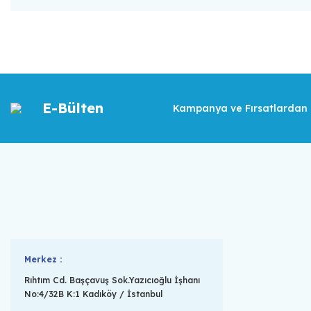
E-Bülten
Kampanya ve Fırsatlardan İ
Merkez :
Rıhtım Cd. Başçavuş Sok.Yazıcıoğlu İşhanı
No:4/32B K:1 Kadıköy / İstanbul