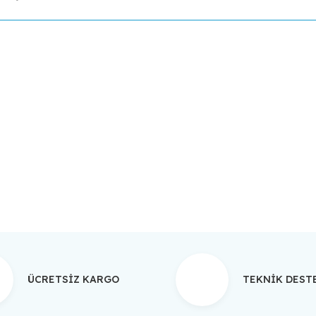
da yetersiz gördüğünüz noktaları öneri formunu kullanarak tarafımıza ilet
Bu ürüne ilk yorumu siz yapın!
Yorum Yaz
ÜCRETSİZ KARGO
TEKNİK DES
Gönder