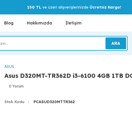
150 TL
ve üzeri alışverişlerinizde
Ücretsiz Kargo!
Blog
Hakkımızda
İletişim
ARA
ASUS
Asus D320MT-TR362D i3-6100 4GB 1TB D
0 Yorum
Stok Kodu
PCASUD320MTTR362