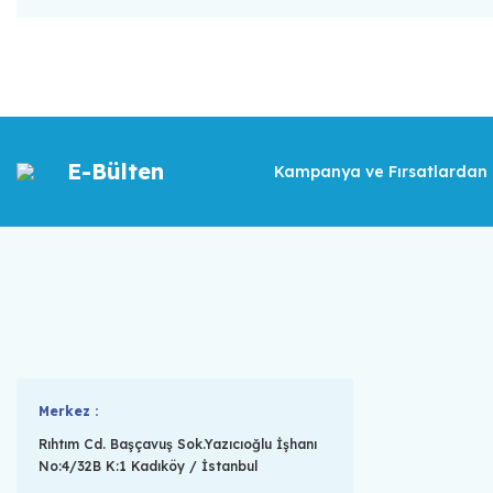
E-Bülten
Kampanya ve Fırsatlardan İ
Merkez :
Rıhtım Cd. Başçavuş Sok.Yazıcıoğlu İşhanı
No:4/32B K:1 Kadıköy / İstanbul