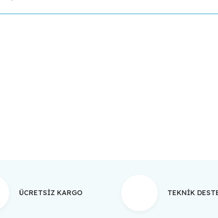
da yetersiz gördüğünüz noktaları öneri formunu kullanarak tarafımıza ilet
Bu ürüne ilk yorumu siz yapın!
Yorum Yaz
ÜCRETSİZ KARGO
TEKNİK DES
Gönder