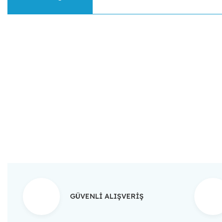
Bu ürünün fiyat bilgisi, resim, ürün açıklamalarında ve diğer konular
Görüş ve önerileriniz için teşekkür ederiz.
Ürün resmi kalitesiz, bozuk veya görüntülenemiyor.
Ürün açıklamasında eksik bilgiler bulunuyor.
Ürün bilgilerinde hatalar bulunuyor.
Ürün fiyatı diğer sitelerden daha pahalı.
Bu ürüne benzer farklı alternatifler olmalı.
GÜVENLİ ALIŞVERİŞ