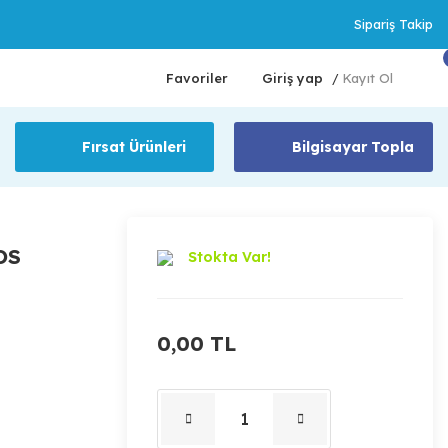
Sipariş Takip
Favoriler
Giriş yap
Kayıt Ol
/
Fırsat Ürünleri
Bilgisayar Topla
OS
Stokta Var!
0,00 TL