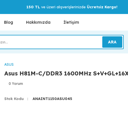
150 TL
ve üzeri alışverişlerinizde
Ücretsiz Kargo!
Blog
Hakkımızda
İletişim
ARA
ASUS
Asus H81M-C/DDR3 1600MHz S+V+GL+16X
0 Yorum
Stok Kodu
ANAINT1150ASU045