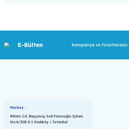
E-Bülten
Kampanya ve Fırsatlardan İ
Merkez :
Rıhtım Cd. Başçavuş Sok.Yazıcıoğlu İşhanı
No:4/32B K:1 Kadıköy / İstanbul