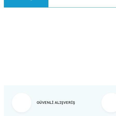
Bu ürünün fiyat bilgisi, resim, ürün açıklamalarında ve diğer konular
Görüş ve önerileriniz için teşekkür ederiz.
Ürün resmi kalitesiz, bozuk veya görüntülenemiyor.
Ürün açıklamasında eksik bilgiler bulunuyor.
Ürün bilgilerinde hatalar bulunuyor.
Ürün fiyatı diğer sitelerden daha pahalı.
Bu ürüne benzer farklı alternatifler olmalı.
GÜVENLİ ALIŞVERİŞ