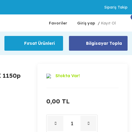
Sipariş Takip
Favoriler
Giriş yap
Kayıt Ol
/
Fırsat Ürünleri
Bilgisayar Topla
 1150p
Stokta Var!
0,00 TL