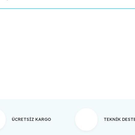
da yetersiz gördüğünüz noktaları öneri formunu kullanarak tarafımıza ilet
Bu ürüne ilk yorumu siz yapın!
Yorum Yaz
ÜCRETSİZ KARGO
TEKNİK DES
Gönder