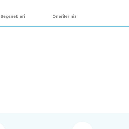
 Seçenekleri
Önerileriniz
da yetersiz gördüğünüz noktaları öneri formunu kullanarak tarafımıza ilet
Bu ürüne ilk yorumu siz yapın!
Yorum Yaz