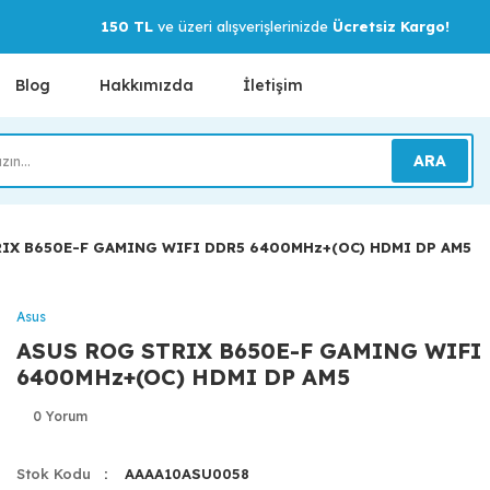
150 TL
ve üzeri alışverişlerinizde
Ücretsiz Kargo!
Blog
Hakkımızda
İletişim
ARA
IX B650E-F GAMING WIFI DDR5 6400MHz+(OC) HDMI DP AM5
Asus
ASUS ROG STRIX B650E-F GAMING WIFI
6400MHz+(OC) HDMI DP AM5
0 Yorum
Stok Kodu
AAAA10ASU0058