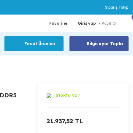
Sipariş Takip
Favoriler
Giriş yap
Kayıt Ol
/
Fırsat Ürünleri
Bilgisayar Topla
 DDR5
Stokta Var!
21.937,52 TL