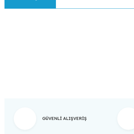
Bu ürünün fiyat bilgisi, resim, ürün açıklamalarında ve diğer konular
Görüş ve önerileriniz için teşekkür ederiz.
Ürün resmi kalitesiz, bozuk veya görüntülenemiyor.
Ürün açıklamasında eksik bilgiler bulunuyor.
Ürün bilgilerinde hatalar bulunuyor.
Ürün fiyatı diğer sitelerden daha pahalı.
Bu ürüne benzer farklı alternatifler olmalı.
GÜVENLİ ALIŞVERİŞ