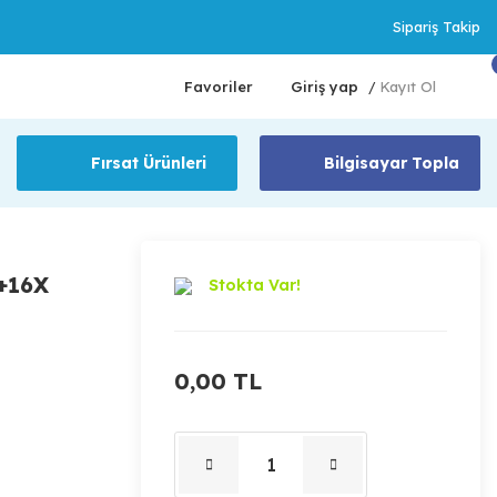
Sipariş Takip
Favoriler
Giriş yap
Kayıt Ol
/
Fırsat Ürünleri
Bilgisayar Topla
+16X
Stokta Var!
0,00 TL