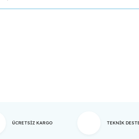
da yetersiz gördüğünüz noktaları öneri formunu kullanarak tarafımıza ilet
Bu ürüne ilk yorumu siz yapın!
Yorum Yaz
ÜCRETSİZ KARGO
TEKNİK DES
Gönder