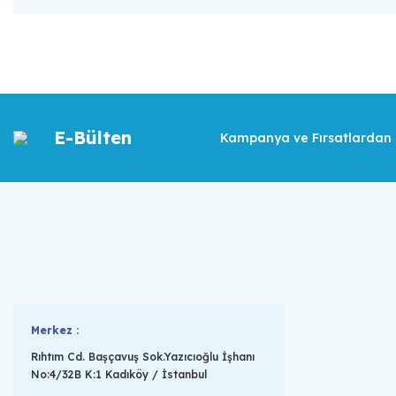
E-Bülten
Kampanya ve Fırsatlardan İ
Merkez :
Rıhtım Cd. Başçavuş Sok.Yazıcıoğlu İşhanı
No:4/32B K:1 Kadıköy / İstanbul