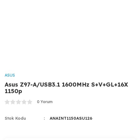
Powerline Ürünleri
Soğutma /Overclock
Usb Bellekler
Routerler
Web Kamerası
Switch
ASUS
Asus Z97-A/USB3.1 1600MHz S+V+GL+16X
1150p
0 Yorum
Stok Kodu
ANAINT1150ASU126