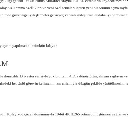
ğişikliği getirdi. Yükseltilmiş Kullanıcı Arayüzü OLED ekranların kaydedilmesine
ha kolay hızlı arama özellikleri ve yeni özel temaları içeren yeni bir oturum açma s
ümde güvenliğe iyileştirmeler getiriyor, verimli iyileştirmeler daha iyi performan
y ayrım yapılmasını mümkün kılıyor.
RAM
donatıldı. Drivestor serisiyle çoklu ortamı 4K'da dönüştürün, akışını sağlayın ve o
indeki her türlü görevin kelimenin tam anlamıyla düzgün şekilde yürütülmesini te
arıdır. Kolay kod çözen donanımıyla 10-bit 4K H.265 ortam dönüştürmesi sağlar 