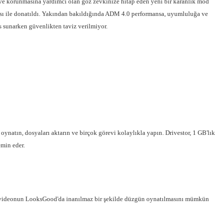
 ve korunmasına yardımcı olan göz zevkinize hitap eden yeni bir karanlık mod
ayfası ile donatıldı. Yakından bakıldığında ADM 4.0 performansa, uyumluluğa ve
s sunarken güvenlikten taviz verilmiyor.
ynatın, dosyaları aktarın ve birçok görevi kolaylıkla yapın. Drivestor, 1 GB'lık
min eder.
ve videonun LooksGood'da inanılmaz bir şekilde düzgün oynatılmasını mümkün