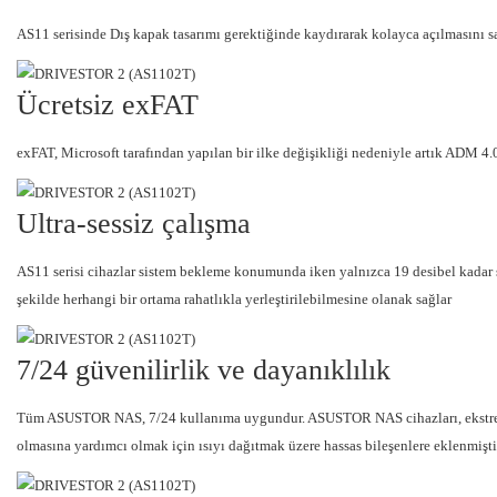
AS11 serisinde Dış kapak tasarımı gerektiğinde kaydırarak kolayca açılmasını sağ
Ücretsiz exFAT
exFAT, Microsoft tarafından yapılan bir ilke değişikliği nedeniyle artık ADM 4.0
Ultra-sessiz çalışma
AS11 serisi cihazlar sistem bekleme konumunda iken yalnızca 19 desibel kadar ses
şekilde herhangi bir ortama rahatlıkla yerleştirilebilmesine olanak sağlar
7/24 güvenilirlik ve dayanıklılık
Tüm ASUSTOR NAS, 7/24 kullanıma uygundur. ASUSTOR NAS cihazları, ekstrem koşu
olmasına yardımcı olmak için ısıyı dağıtmak üzere hassas bileşenlere eklenmişti