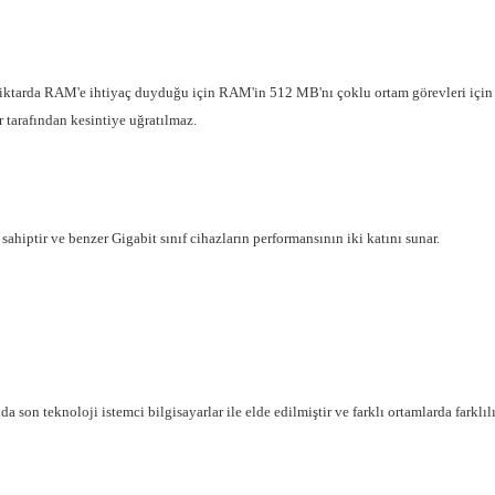
 miktarda RAM'e ihtiyaç duyduğu için RAM'in 512 MB'nı çoklu ortam görevleri için v
 tarafından kesintiye uğratılmaz.
ahiptir ve benzer Gigabit sınıf cihazların performansının iki katını sunar.
on teknoloji istemci bilgisayarlar ile elde edilmiştir ve farklı ortamlarda farklılı