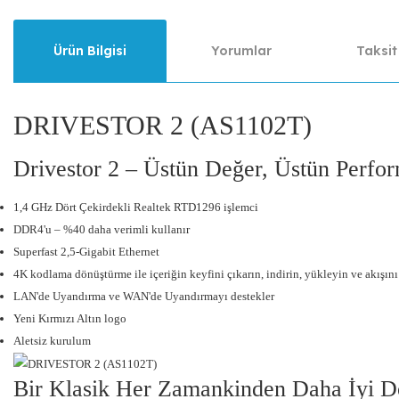
Ürün Bilgisi
Yorumlar
Taksit
DRIVESTOR 2 (AS1102T)
Drivestor 2 – Üstün Değer, Üstün Perfo
1,4 GHz Dört Çekirdekli Realtek RTD1296 işlemci
DDR4'u – %40 daha verimli kullanır
Superfast 2,5-Gigabit Ethernet
4K kodlama dönüştürme ile içeriğin keyfini çıkarın, indirin, yükleyin ve akışını
LAN'de Uyandırma ve WAN'de Uyandırmayı destekler
Yeni Kırmızı Altın logo
Aletsiz kurulum
Bir Klasik Her Zamankinden Daha İyi 