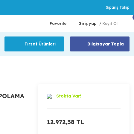
Sipariş Takip
Favoriler
Giriş yap
Kayıt Ol
/
Fırsat Ürünleri
Bilgisayar Topla
EPOLAMA
Stokta Var!
12.972,38 TL