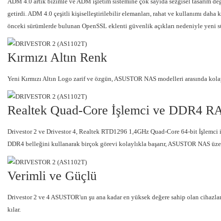
ADM 4.0 artık bizimle ve ADM işletim sistemine çok sayıda sezgisel tasarım de
getirdi. ADM 4.0 çeşitli kişiselleştirilebilir elemanları, rahat ve kullanımı da
önceki sürümlerde bulunan OpenSSL eklenti güvenlik açıkları nedeniyle yeni sür
Kırmızı Altın Renk
Yeni Kırmızı Altın Logo zarif ve özgün, ASUSTOR NAS modelleri arasında kola
Realtek Quad-Core İşlemci ve DDR4 
Drivestor 2 ve Drivestor 4, Realtek RTD1296 1,4GHz Quad-Core 64-bit İşlemci ile 
DDR4 belleğini kullanarak birçok görevi kolaylıkla başarır, ASUSTOR NAS üzer
Verimli ve Güçlü
Drivestor 2 ve 4 ASUSTOR'un şu ana kadar en yüksek değere sahip olan cihazl
kılar.