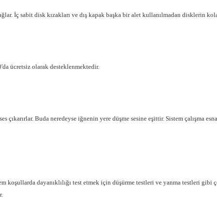
lar. İç sabit disk kızakları ve dış kapak başka bir alet kullanılmadan disklerin kol
'da ücretsiz olarak desteklenmektedir.
 çıkarırlar. Buda neredeyse iğnenin yere düşme sesine eşittir. Sistem çalışma esnas
llarda dayanıklılığı test etmek için düşürme testleri ve yanma testleri gibi çok
r.