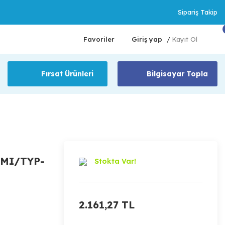
Sipariş Takip
Favoriler
Giriş yap
Kayıt Ol
/
Fırsat Ürünleri
Bilgisayar Topla
MI/TYP-
Stokta Var!
2.161,27 TL