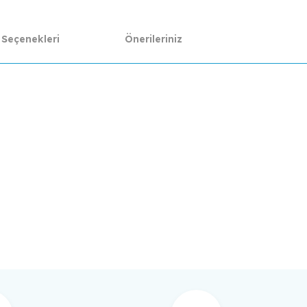
 Seçenekleri
Önerileriniz
da yetersiz gördüğünüz noktaları öneri formunu kullanarak tarafımıza ilet
Bu ürüne ilk yorumu siz yapın!
Yorum Yaz