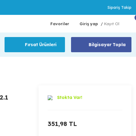
Sipariş Takip
Favoriler
Giriş yap
Kayıt Ol
/
Fırsat Ürünleri
Bilgisayar Topla
2.1
Stokta Var!
351,98 TL