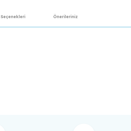
 Seçenekleri
Önerileriniz
da yetersiz gördüğünüz noktaları öneri formunu kullanarak tarafımıza ilet
Bu ürüne ilk yorumu siz yapın!
Yorum Yaz