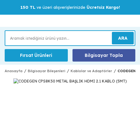
150 TL
ve üzeri alışverişlerinizde
Ücretsiz Kargo!
ARA
Fırsat Ürünleri
Bilgisayar Topla
Anasayfa
Bilgisayar Bileşenleri
Kablolar ve Adaptörler
CODEGEN CP