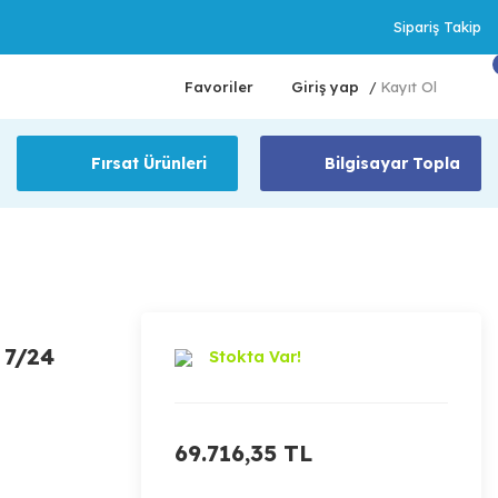
Sipariş Takip
Favoriler
Giriş yap
Kayıt Ol
/
Fırsat Ürünleri
Bilgisayar Topla
 7/24
Stokta Var!
69.716,35 TL