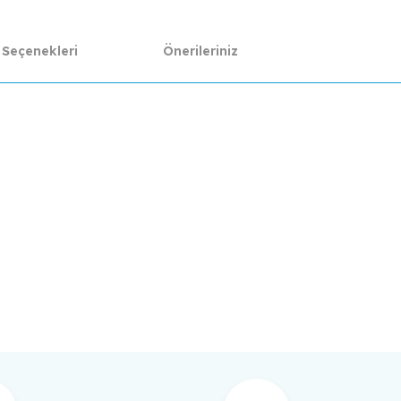
 Seçenekleri
Önerileriniz
da yetersiz gördüğünüz noktaları öneri formunu kullanarak tarafımıza ilet
Bu ürüne ilk yorumu siz yapın!
Yorum Yaz