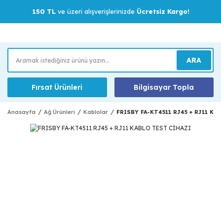
150 TL
ve üzeri alışverişlerinizde
Ücretsiz Kargo!
ARA
Fırsat Ürünleri
Bilgisayar Topla
Anasayfa
Ağ Ürünleri
Kablolar
FRISBY FA-KT4511 RJ45 + RJ11 K