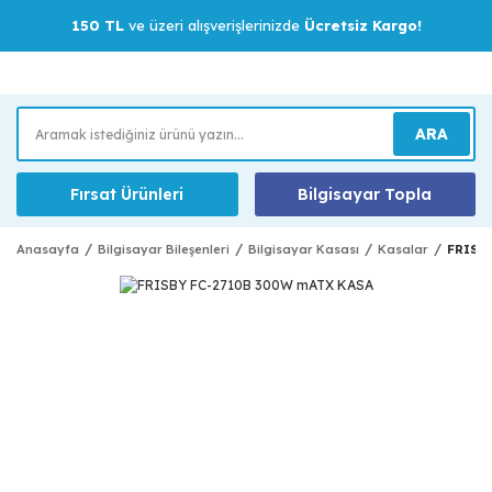
150 TL
ve üzeri alışverişlerinizde
Ücretsiz Kargo!
ARA
Fırsat Ürünleri
Bilgisayar Topla
Anasayfa
Bilgisayar Bileşenleri
Bilgisayar Kasası
Kasalar
FRISB