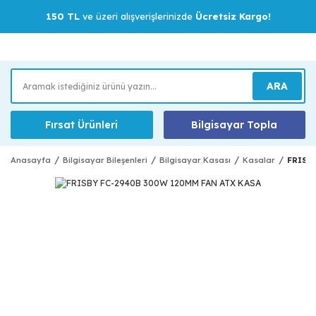
150 TL
ve üzeri alışverişlerinizde
Ücretsiz Kargo!
ARA
Fırsat Ürünleri
Bilgisayar Topla
Anasayfa
Bilgisayar Bileşenleri
Bilgisayar Kasası
Kasalar
FRISB