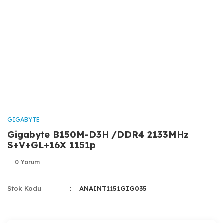
GIGABYTE
Gigabyte B150M-D3H /DDR4 2133MHz
S+V+GL+16X 1151p
0 Yorum
Stok Kodu
ANAINT1151GIG035