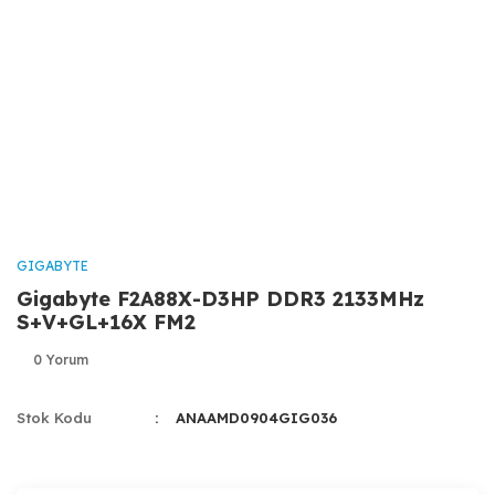
GIGABYTE
Gigabyte F2A88X-D3HP DDR3 2133MHz
S+V+GL+16X FM2
0 Yorum
Stok Kodu
ANAAMD0904GIG036