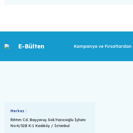
E-Bülten
Kampanya ve Fırsatlardan İ
Merkez :
Rıhtım Cd. Başçavuş Sok.Yazıcıoğlu İşhanı
No:4/32B K:1 Kadıköy / İstanbul