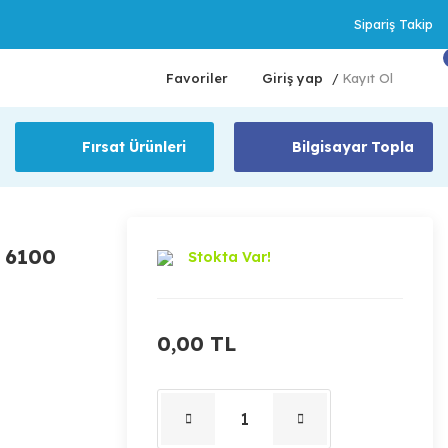
Sipariş Takip
Favoriler
Giriş yap
Kayıt Ol
/
Fırsat Ürünleri
Bilgisayar Topla
3 6100
Stokta Var!
0,00 TL