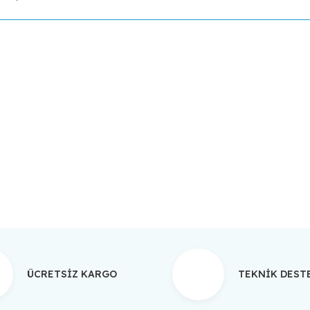
da yetersiz gördüğünüz noktaları öneri formunu kullanarak tarafımıza ilet
Bu ürüne ilk yorumu siz yapın!
Yorum Yaz
ÜCRETSİZ KARGO
TEKNİK DES
Gönder