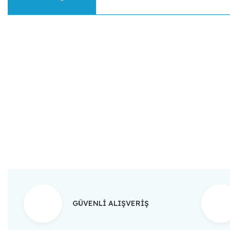
Bu ürünün fiyat bilgisi, resim, ürün açıklamalarında ve diğer konular
Görüş ve önerileriniz için teşekkür ederiz.
Ürün resmi kalitesiz, bozuk veya görüntülenemiyor.
Ürün açıklamasında eksik bilgiler bulunuyor.
Ürün bilgilerinde hatalar bulunuyor.
Ürün fiyatı diğer sitelerden daha pahalı.
Bu ürüne benzer farklı alternatifler olmalı.
GÜVENLİ ALIŞVERİŞ