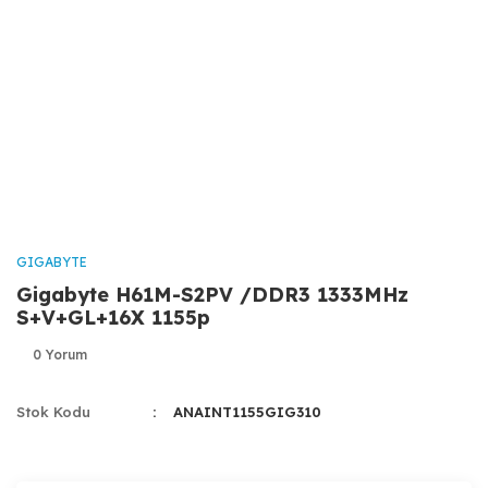
GIGABYTE
Gigabyte H61M-S2PV /DDR3 1333MHz
S+V+GL+16X 1155p
0 Yorum
Stok Kodu
ANAINT1155GIG310