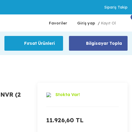
Sipariş Takip
Favoriler
Giriş yap
Kayıt Ol
/
Fırsat Ürünleri
Bilgisayar Topla
NVR (2
Stokta Var!
11.926,60 TL