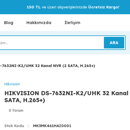
150 TL
ve üzeri alışverişlerinizde
Ücretsiz Kargo!
Blog
Hakkımızda
İletişim
ARA
7632NI-K2/UHK 32 Kanal NVR (2 SATA, H.265+)
Hikvision
HIKVISION DS-7632NI-K2/UHK 32 Kanal 
SATA, H.265+)
0 Yorum
Stok Kodu
MK3MK461HAI0001