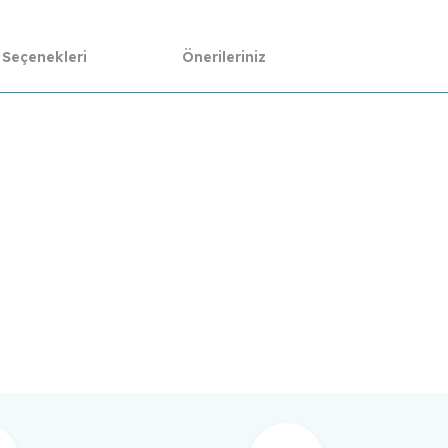
 Seçenekleri
Önerileriniz
da yetersiz gördüğünüz noktaları öneri formunu kullanarak tarafımıza ilet
Bu ürüne ilk yorumu siz yapın!
Yorum Yaz