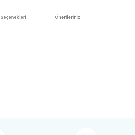
 Seçenekleri
Önerileriniz
da yetersiz gördüğünüz noktaları öneri formunu kullanarak tarafımıza ilet
Bu ürüne ilk yorumu siz yapın!
Yorum Yaz