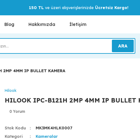
150 TL
ve üzeri alışverişlerinizde
Ücretsiz Kargo!
Blog
Hakkımızda
İletişim
ARA
H 2MP 4MM IP BULLET KAMERA
Hilook
HILOOK IPC-B121H 2MP 4MM IP BULLET
0 Yorum
Stok Kodu
MK3MK4HLK0007
Kategori
Kameralar