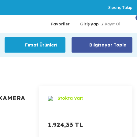
Sipariş Takip
Favoriler
Giriş yap
Kayıt Ol
/
Fırsat Ürünleri
Bilgisayar Topla
 KAMERA
Stokta Var!
1.924,33 TL