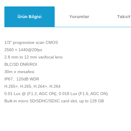
Ürün Bilgisi
Yorumlar
Taksit
1/3" progressive scan CMOS
2560 × 1440@20fps
2.8 mm to 12 mm varifocal lens
BLC/3D DNR/ROI
30m ır mesafesi
IP67, 120dB WDR
H.265+, H.265, H.264+, H.264
0.01 Lux @ (F1.2, AGC ON), 0.018 Lux (F1.6, AGC ON)
Built-in micro SD/SDHC/SDXC card slot, up to 128 GB