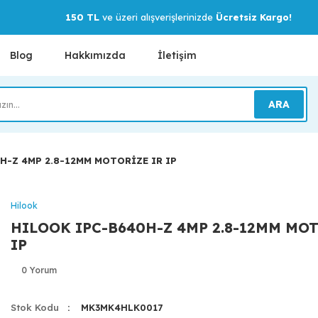
150 TL
ve üzeri alışverişlerinizde
Ücretsiz Kargo!
Blog
Hakkımızda
İletişim
ARA
H-Z 4MP 2.8-12MM MOTORİZE IR IP
Hilook
HILOOK IPC-B640H-Z 4MP 2.8-12MM MOT
IP
0 Yorum
Stok Kodu
MK3MK4HLK0017