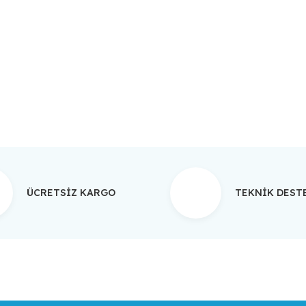
da yetersiz gördüğünüz noktaları öneri formunu kullanarak tarafımıza ilet
Bu ürüne ilk yorumu siz yapın!
Yorum Yaz
ÜCRETSİZ KARGO
TEKNİK DES
Gönder