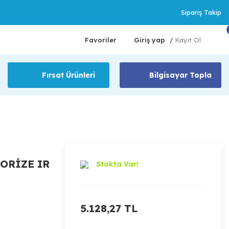
Sipariş Takip
Favoriler
Giriş yap
Kayıt Ol
/
Fırsat Ürünleri
Bilgisayar Topla
ORİZE IR
Stokta Var!
5.128,27 TL