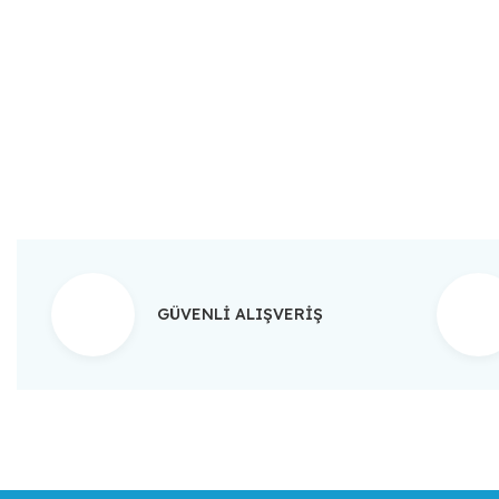
Bu ürünün fiyat bilgisi, resim, ürün açıklamalarında ve diğer konular
Görüş ve önerileriniz için teşekkür ederiz.
Ürün resmi kalitesiz, bozuk veya görüntülenemiyor.
Ürün açıklamasında eksik bilgiler bulunuyor.
Ürün bilgilerinde hatalar bulunuyor.
Ürün fiyatı diğer sitelerden daha pahalı.
Bu ürüne benzer farklı alternatifler olmalı.
GÜVENLİ ALIŞVERİŞ