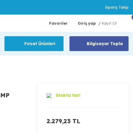
Sipariş Takip
Favoriler
Giriş yap
Kayıt Ol
/
Fırsat Ürünleri
Bilgisayar Topla
4MP
Stokta Var!
2.279,23 TL