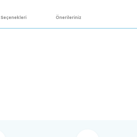
 Seçenekleri
Önerileriniz
da yetersiz gördüğünüz noktaları öneri formunu kullanarak tarafımıza ilet
Bu ürüne ilk yorumu siz yapın!
Yorum Yaz