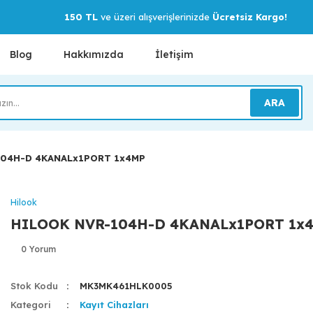
150 TL
ve üzeri alışverişlerinizde
Ücretsiz Kargo!
Blog
Hakkımızda
İletişim
ARA
104H-D 4KANALx1PORT 1x4MP
Hilook
HILOOK NVR-104H-D 4KANALx1PORT 1x
0 Yorum
Stok Kodu
MK3MK461HLK0005
Kategori
Kayıt Cihazları