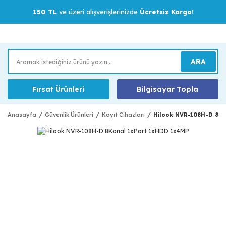
150 TL
ve üzeri alışverişlerinizde
Ücretsiz Kargo!
ARA
Fırsat Ürünleri
Bilgisayar Topla
Anasayfa
Güvenlik Ürünleri
Kayıt Cihazları
Hilook NVR-108H-D 8Ka