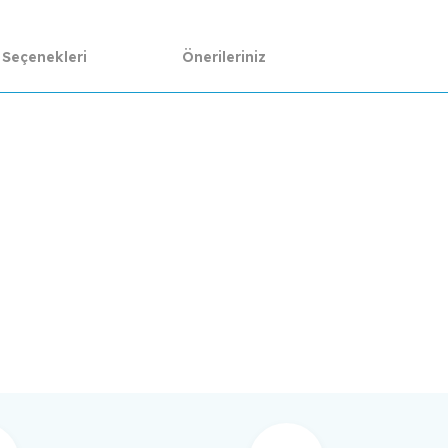
 Seçenekleri
Önerileriniz
da yetersiz gördüğünüz noktaları öneri formunu kullanarak tarafımıza ilet
Bu ürüne ilk yorumu siz yapın!
Yorum Yaz