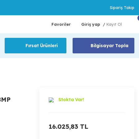
Sipariş Takip
Favoriler
Giriş yap
Kayıt Ol
/
Fırsat Ürünleri
Bilgisayar Topla
8MP
Stokta Var!
16.025,83 TL