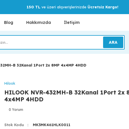
150 TL
ve üzeri alışverişlerinizde
Ücretsiz Kargo!
Blog
Hakkımızda
İletişim
ARA
32MH-B 32Kanal 1Port 2x 8MP 4x4MP 4HDD
Hilook
HILOOK NVR-432MH-B 32Kanal 1Port 2x 
4x4MP 4HDD
0 Yorum
Stok Kodu
MK3MK461HLK0011