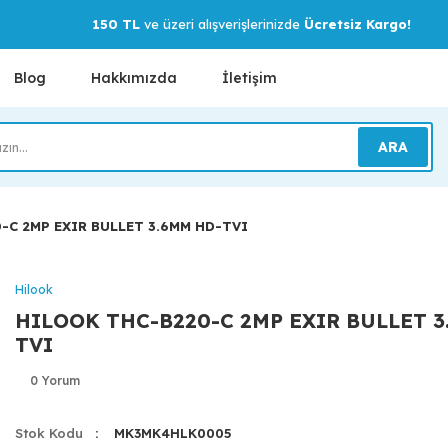
150 TL
ve üzeri alışverişlerinizde
Ücretsiz Kargo!
Blog
Hakkımızda
İletişim
ARA
-C 2MP EXIR BULLET 3.6MM HD-TVI
Hilook
HILOOK THC-B220-C 2MP EXIR BULLET 3
TVI
0 Yorum
Stok Kodu
MK3MK4HLK0005