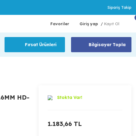
Sipariş Takip
Favoriler
Giriş yap
Kayıt Ol
/
Fırsat Ürünleri
Bilgisayar Topla
.6MM HD-
Stokta Var!
1.183,66 TL