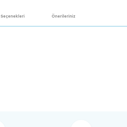
 Seçenekleri
Önerileriniz
da yetersiz gördüğünüz noktaları öneri formunu kullanarak tarafımıza ilet
Bu ürüne ilk yorumu siz yapın!
Yorum Yaz