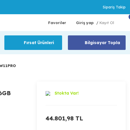
Sipariş Takip
Favoriler
Giriş yap
Kayıt Ol
/
Fırsat Ürünleri
Bilgisayar Topla
D W11PRO
16GB
Stokta Var!
44.801,98 TL