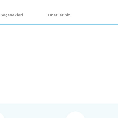
 Seçenekleri
Önerileriniz
da yetersiz gördüğünüz noktaları öneri formunu kullanarak tarafımıza ilet
Bu ürüne ilk yorumu siz yapın!
Yorum Yaz