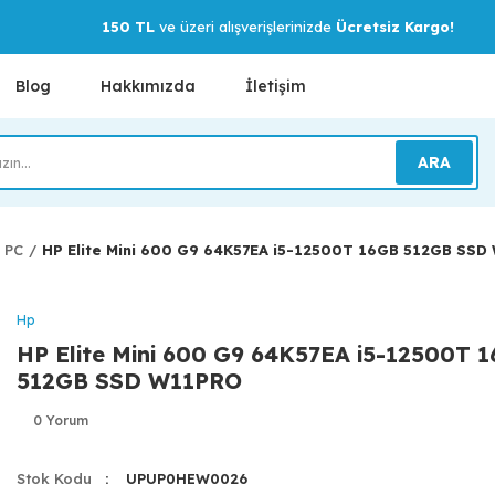
150 TL
ve üzeri alışverişlerinizde
Ücretsiz Kargo!
Blog
Hakkımızda
İletişim
ARA
i PC
HP Elite Mini 600 G9 64K57EA i5-12500T 16GB 512GB SS
Hp
HP Elite Mini 600 G9 64K57EA i5-12500T 
512GB SSD W11PRO
0 Yorum
Stok Kodu
UPUP0HEW0026