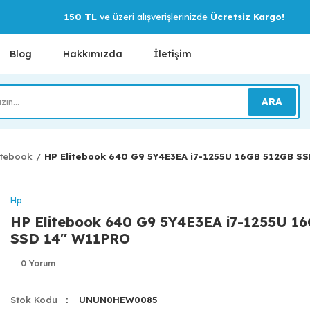
150 TL
ve üzeri alışverişlerinizde
Ücretsiz Kargo!
Blog
Hakkımızda
İletişim
ARA
tebook
HP Elitebook 640 G9 5Y4E3EA i7-1255U 16GB 512GB SS
Hp
HP Elitebook 640 G9 5Y4E3EA i7-1255U 1
SSD 14'' W11PRO
0 Yorum
Stok Kodu
UNUN0HEW0085