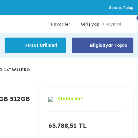
Sipariş Takip
Favoriler
Giriş yap
Kayıt Ol
/
Fırsat Ürünleri
Bilgisayar Topla
D 14'' W11PRO
6GB 512GB
Stokta Var!
65.788,51 TL