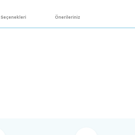
 Seçenekleri
Önerileriniz
da yetersiz gördüğünüz noktaları öneri formunu kullanarak tarafımıza ilet
Bu ürüne ilk yorumu siz yapın!
Yorum Yaz