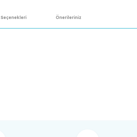
 Seçenekleri
Önerileriniz
da yetersiz gördüğünüz noktaları öneri formunu kullanarak tarafımıza ilet
Bu ürüne ilk yorumu siz yapın!
Yorum Yaz