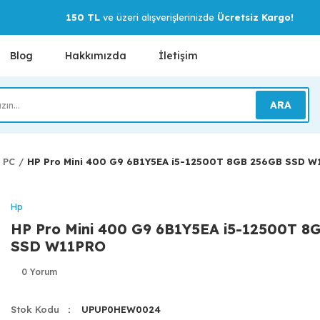
150 TL
ve üzeri alışverişlerinizde
Ücretsiz Kargo!
Blog
Hakkımızda
İletişim
ARA
i PC
HP Pro Mini 400 G9 6B1Y5EA i5-12500T 8GB 256GB SSD 
Hp
HP Pro Mini 400 G9 6B1Y5EA i5-12500T 8
SSD W11PRO
0 Yorum
Stok Kodu
UPUP0HEW0024