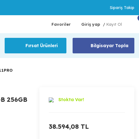
Sipariş Takip
Favoriler
Giriş yap
Kayıt Ol
/
Fırsat Ürünleri
Bilgisayar Topla
W11PRO
GB 256GB
Stokta Var!
38.594,08 TL