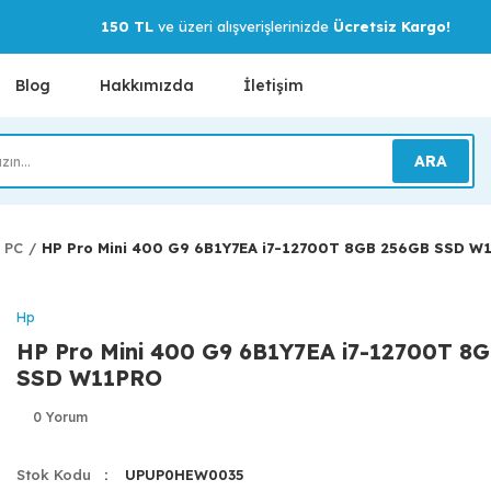
150 TL
ve üzeri alışverişlerinizde
Ücretsiz Kargo!
Blog
Hakkımızda
İletişim
ARA
i PC
HP Pro Mini 400 G9 6B1Y7EA i7-12700T 8GB 256GB SSD W
Hp
HP Pro Mini 400 G9 6B1Y7EA i7-12700T 8
SSD W11PRO
0 Yorum
Stok Kodu
UPUP0HEW0035