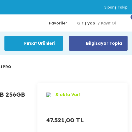
Sipariş Takip
Favoriler
Giriş yap
Kayıt Ol
/
Fırsat Ürünleri
Bilgisayar Topla
11PRO
GB 256GB
Stokta Var!
47.521,00 TL