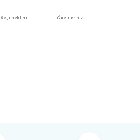
 Seçenekleri
Önerileriniz
da yetersiz gördüğünüz noktaları öneri formunu kullanarak tarafımıza ilet
Bu ürüne ilk yorumu siz yapın!
Yorum Yaz