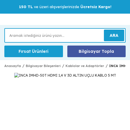
150 TL
ve üzeri alışverişlerinizde
Ücretsiz Kargo!
ARA
Fırsat Ürünleri
Bilgisayar Topla
Anasayfa
Bilgisayar Bileşenleri
Kablolar ve Adaptörler
INCA IMHD-