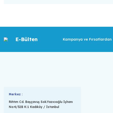
E-Bülten
Kampanya ve Fırsatlardan İ
Merkez :
Rıhtım Cd. Başçavuş Sok.Yazıcıoğlu İşhanı
No:4/32B K:1 Kadıköy / İstanbul