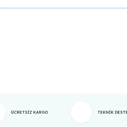
da yetersiz gördüğünüz noktaları öneri formunu kullanarak tarafımıza ilet
Bu ürüne ilk yorumu siz yapın!
Yorum Yaz
ÜCRETSİZ KARGO
TEKNİK DES
Gönder