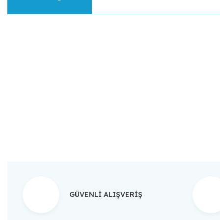
Bu ürünün fiyat bilgisi, resim, ürün açıklamalarında ve diğer konular
Görüş ve önerileriniz için teşekkür ederiz.
Ürün resmi kalitesiz, bozuk veya görüntülenemiyor.
Ürün açıklamasında eksik bilgiler bulunuyor.
Ürün bilgilerinde hatalar bulunuyor.
Ürün fiyatı diğer sitelerden daha pahalı.
Bu ürüne benzer farklı alternatifler olmalı.
GÜVENLİ ALIŞVERİŞ