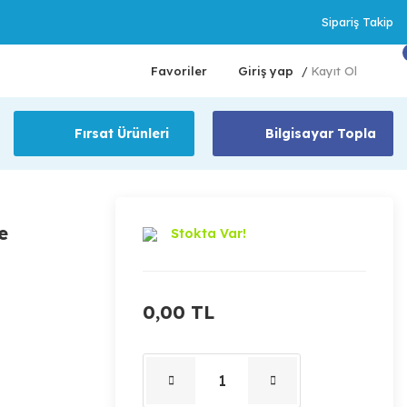
Sipariş Takip
Favoriler
Giriş yap
Kayıt Ol
/
Fırsat Ürünleri
Bilgisayar Topla
e
Stokta Var!
0,00 TL