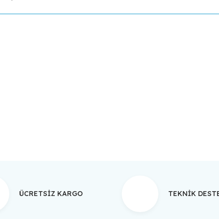
da yetersiz gördüğünüz noktaları öneri formunu kullanarak tarafımıza ilet
Bu ürüne ilk yorumu siz yapın!
Yorum Yaz
ÜCRETSİZ KARGO
TEKNİK DES
Gönder