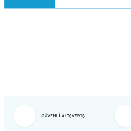
Bu ürünün fiyat bilgisi, resim, ürün açıklamalarında ve diğer konular
Görüş ve önerileriniz için teşekkür ederiz.
Ürün resmi kalitesiz, bozuk veya görüntülenemiyor.
Ürün açıklamasında eksik bilgiler bulunuyor.
Ürün bilgilerinde hatalar bulunuyor.
Ürün fiyatı diğer sitelerden daha pahalı.
Bu ürüne benzer farklı alternatifler olmalı.
GÜVENLİ ALIŞVERİŞ