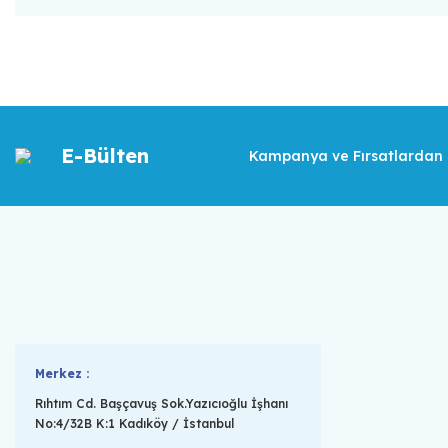
E-Bülten
Kampanya ve Fırsatlardan İ
Merkez :
Rıhtım Cd. Başçavuş Sok.Yazıcıoğlu İşhanı
No:4/32B K:1 Kadıköy / İstanbul