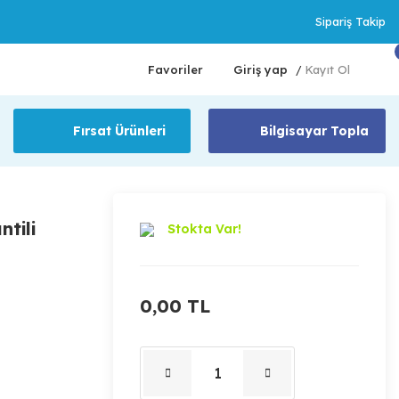
Sipariş Takip
Favoriler
Giriş yap
Kayıt Ol
/
Fırsat Ürünleri
Bilgisayar Topla
tili
Stokta Var!
0,00 TL