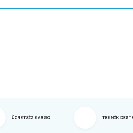
da yetersiz gördüğünüz noktaları öneri formunu kullanarak tarafımıza ilet
Bu ürüne ilk yorumu siz yapın!
Yorum Yaz
ÜCRETSİZ KARGO
TEKNİK DES
Gönder