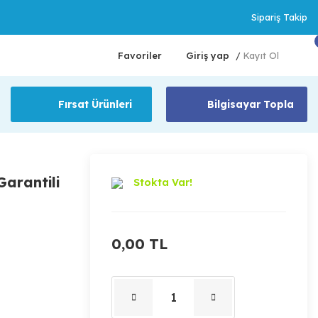
Sipariş Takip
Favoriler
Giriş yap
Kayıt Ol
/
Fırsat Ürünleri
Bilgisayar Topla
arantili
Stokta Var!
0,00 TL