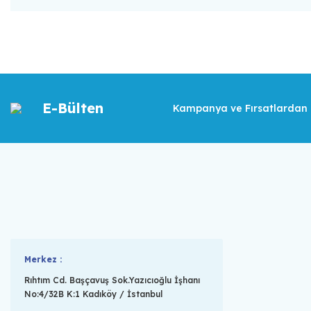
E-Bülten
Kampanya ve Fırsatlardan İ
Merkez :
Rıhtım Cd. Başçavuş Sok.Yazıcıoğlu İşhanı
No:4/32B K:1 Kadıköy / İstanbul