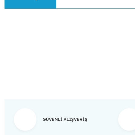
Bu ürünün fiyat bilgisi, resim, ürün açıklamalarında ve diğer konular
Görüş ve önerileriniz için teşekkür ederiz.
Ürün resmi kalitesiz, bozuk veya görüntülenemiyor.
Ürün açıklamasında eksik bilgiler bulunuyor.
Ürün bilgilerinde hatalar bulunuyor.
Ürün fiyatı diğer sitelerden daha pahalı.
Bu ürüne benzer farklı alternatifler olmalı.
GÜVENLİ ALIŞVERİŞ