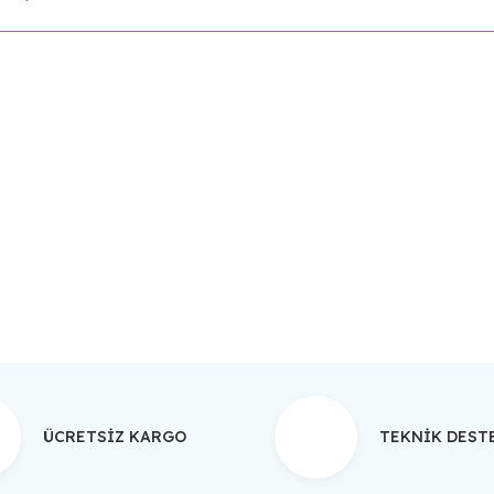
da yetersiz gördüğünüz noktaları öneri formunu kullanarak tarafımıza ilet
Bu ürüne ilk yorumu siz yapın!
Yorum Yaz
ÜCRETSİZ KARGO
TEKNİK DES
Gönder