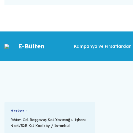
E-Bülten
Kampanya ve Fırsatlardan İ
Merkez :
Rıhtım Cd. Başçavuş Sok.Yazıcıoğlu İşhanı
No:4/32B K:1 Kadıköy / İstanbul