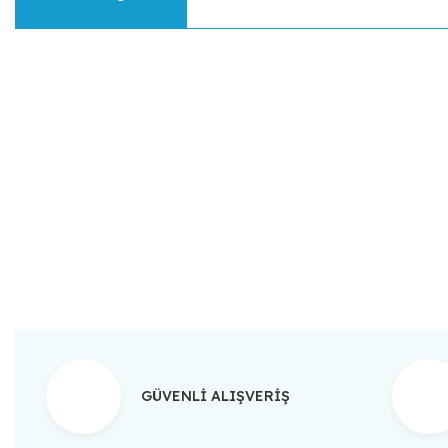
Bu ürünün fiyat bilgisi, resim, ürün açıklamalarında ve diğer konular
Görüş ve önerileriniz için teşekkür ederiz.
Ürün resmi kalitesiz, bozuk veya görüntülenemiyor.
Ürün açıklamasında eksik bilgiler bulunuyor.
Ürün bilgilerinde hatalar bulunuyor.
Ürün fiyatı diğer sitelerden daha pahalı.
Bu ürüne benzer farklı alternatifler olmalı.
GÜVENLİ ALIŞVERİŞ