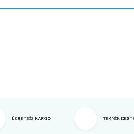
da yetersiz gördüğünüz noktaları öneri formunu kullanarak tarafımıza ilet
Bu ürüne ilk yorumu siz yapın!
Yorum Yaz
ÜCRETSİZ KARGO
TEKNİK DES
Gönder