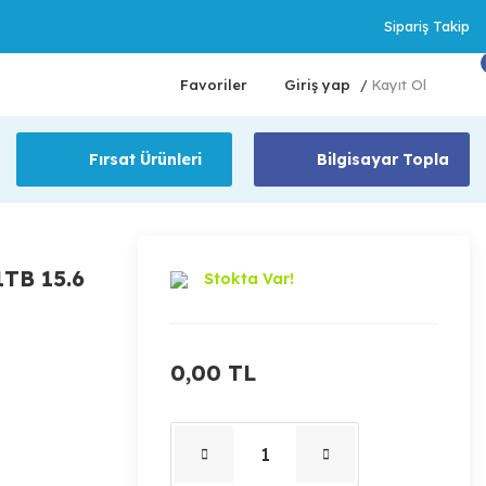
Sipariş Takip
Favoriler
Giriş yap
Kayıt Ol
/
Fırsat Ürünleri
Bilgisayar Topla
TB 15.6
Stokta Var!
0,00 TL