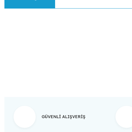
Bu ürünün fiyat bilgisi, resim, ürün açıklamalarında ve diğer konular
Görüş ve önerileriniz için teşekkür ederiz.
Ürün resmi kalitesiz, bozuk veya görüntülenemiyor.
Ürün açıklamasında eksik bilgiler bulunuyor.
Ürün bilgilerinde hatalar bulunuyor.
Ürün fiyatı diğer sitelerden daha pahalı.
Bu ürüne benzer farklı alternatifler olmalı.
GÜVENLİ ALIŞVERİŞ