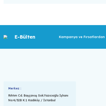
E-Bülten
Kampanya ve Fırsatlardan İ
Merkez :
Rıhtım Cd. Başçavuş Sok.Yazıcıoğlu İşhanı
No:4/32B K:1 Kadıköy / İstanbul