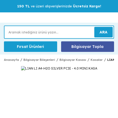
150 TL
ve üzeri alışverişlerinizde
Ücretsiz Kargo!
ARA
Fırsat Ürünleri
Bilgisayar Topla
Anasayfa
Bilgisayar Bileşenleri
Bilgisayar Kasası
Kasalar
LIAN L