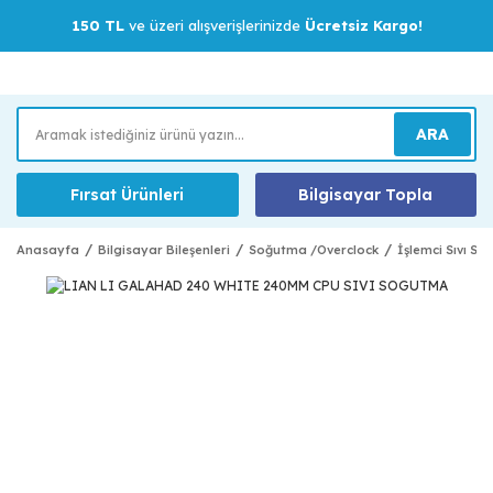
150 TL
ve üzeri alışverişlerinizde
Ücretsiz Kargo!
ARA
Fırsat Ürünleri
Bilgisayar Topla
Anasayfa
Bilgisayar Bileşenleri
Soğutma /Overclock
İşlemci Sıvı S