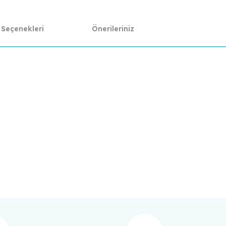
 Seçenekleri
Önerileriniz
da yetersiz gördüğünüz noktaları öneri formunu kullanarak tarafımıza ilet
Bu ürüne ilk yorumu siz yapın!
Yorum Yaz