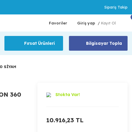
Sipariş Takip
Favoriler
Giriş yap
Kayıt Ol
/
Fırsat Ürünleri
Bilgisayar Topla
0 SİYAH
ON 360
Stokta Var!
10.916,23 TL