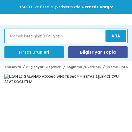
150 TL
ve üzeri alışverişlerinizde
Ücretsiz Kargo!
ARA
Fırsat Ürünleri
Bilgisayar Topla
Anasayfa
Bilgisayar Bileşenleri
Soğutma /Overclock
İşlemci Sıvı S