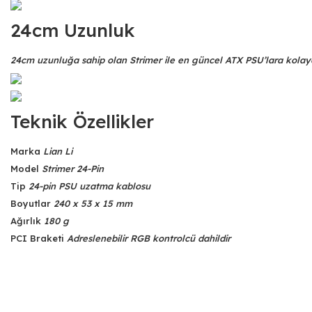
24cm Uzunluk
24cm uzunluğa sahip olan Strimer ile en güncel ATX PSU’lara kolay
Teknik Özellikler
Marka
Lian Li
Model
Strimer 24-Pin
Tip
24-pin PSU uzatma kablosu
Boyutlar
240 x 53 x 15 mm
Ağırlık
180 g
PCI Braketi
Adreslenebilir RGB kontrolcü dahildir
Bu ürünün fiyat bilgisi, resim, ürün açıklamalarında ve diğer konular
Görüş ve önerileriniz için teşekkür ederiz.