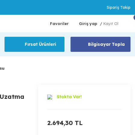
Sipariş Takip
Favoriler
Giriş yap
Kayıt Ol
/
Fırsat Ürünleri
Bilgisayar Topla
su
y Uzatma
Stokta Var!
2.694,30 TL