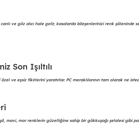
canlı ve göz alıcı hale gelir, kasalarda bileşenlerinizi renk şöleninde s
z Son Işıltılı
zel ve eşsiz fikirlerini yaratırlar. PC meraklılarının tam olarak ne isted
ri
il, mavi, mor renklerin güzelliğine sahip bir gökkuşağı şelalesi gibi par