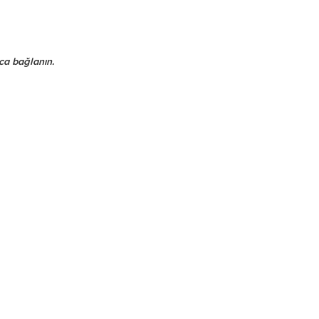
ca bağlanın.
da yetersiz gördüğünüz noktaları öneri formunu kullanarak tarafımıza ilet