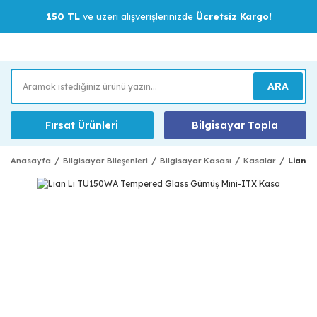
150 TL
ve üzeri alışverişlerinizde
Ücretsiz Kargo!
ARA
Fırsat Ürünleri
Bilgisayar Topla
Anasayfa
Bilgisayar Bileşenleri
Bilgisayar Kasası
Kasalar
Lian L