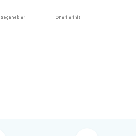
 Seçenekleri
Önerileriniz
da yetersiz gördüğünüz noktaları öneri formunu kullanarak tarafımıza ilet
Bu ürüne ilk yorumu siz yapın!
Yorum Yaz