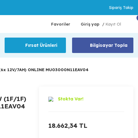
Sipariş Takip
Favoriler
Giriş yap
Kayıt Ol
/
Fırsat Ürünleri
Bilgisayar Topla
 (6x 12V/7AH) ONLINE MU03000N11EAV04
(1F/1F)
Stokta Var!
11EAV04
18.662,34 TL