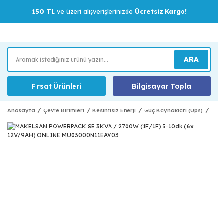
150 TL
ve üzeri alışverişlerinizde
Ücretsiz Kargo!
ARA
Fırsat Ürünleri
Bilgisayar Topla
Anasayfa
Çevre Birimleri
Kesintisiz Enerji
Güç Kaynakları (Ups)
MA