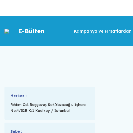
E-Bülten
Kampanya ve Fırsatlardan İ
Merkez :
Rıhtım Cd. Başçavuş Sok.Yazıcıoğlu İşhanı
No:4/32B K:1 Kadıköy / İstanbul
Şube :