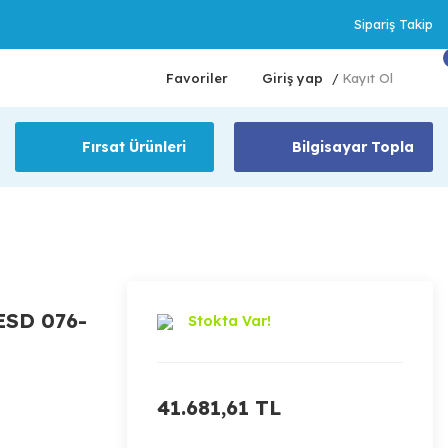
Sipariş Takip
Favoriler
Giriş yap
Kayıt Ol
/
Fırsat Ürünleri
Bilgisayar Topla
ESD 076-
Stokta Var!
41.681,61 TL