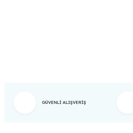
Bu ürünün fiyat bilgisi, resim, ürün açıklamalarında ve diğer konular
Görüş ve önerileriniz için teşekkür ederiz.
Ürün resmi kalitesiz, bozuk veya görüntülenemiyor.
Ürün açıklamasında eksik bilgiler bulunuyor.
Ürün bilgilerinde hatalar bulunuyor.
Ürün fiyatı diğer sitelerden daha pahalı.
Bu ürüne benzer farklı alternatifler olmalı.
GÜVENLİ ALIŞVERİŞ