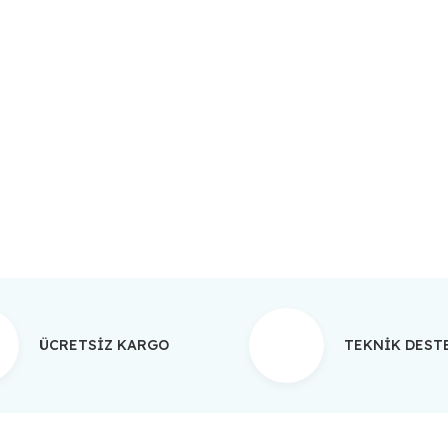
da yetersiz gördüğünüz noktaları öneri formunu kullanarak tarafımıza ilet
Bu ürüne ilk yorumu siz yapın!
Yorum Yaz
ÜCRETSİZ KARGO
TEKNİK DES
Gönder