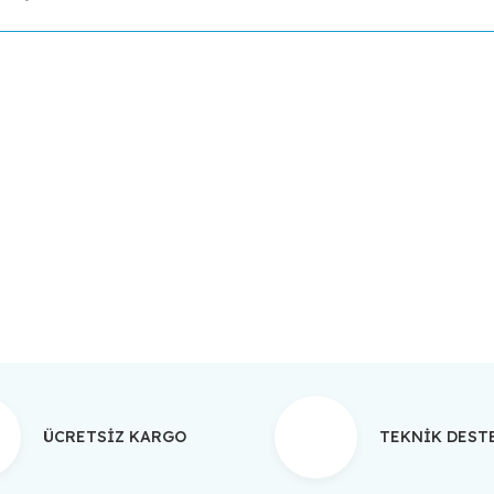
da yetersiz gördüğünüz noktaları öneri formunu kullanarak tarafımıza ilet
Bu ürüne ilk yorumu siz yapın!
Yorum Yaz
ÜCRETSİZ KARGO
TEKNİK DES
Gönder