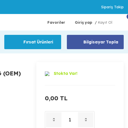
Sipariş Takip
Favoriler
Giriş yap
Kayıt Ol
/
Fırsat Ürünleri
Bilgisayar Topla
G (OEM)
Stokta Var!
0,00 TL