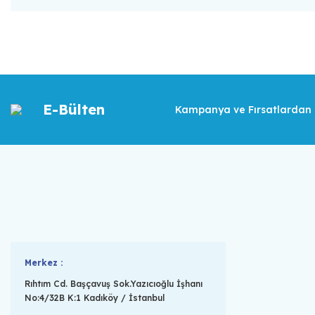
E-Bülten
Kampanya ve Fırsatlardan İ
Merkez :
Rıhtım Cd. Başçavuş Sok.Yazıcıoğlu İşhanı
No:4/32B K:1 Kadıköy / İstanbul