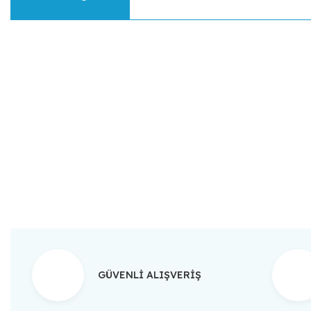
Bu ürünün fiyat bilgisi, resim, ürün açıklamalarında ve diğer konular
Görüş ve önerileriniz için teşekkür ederiz.
Ürün resmi kalitesiz, bozuk veya görüntülenemiyor.
Ürün açıklamasında eksik bilgiler bulunuyor.
Ürün bilgilerinde hatalar bulunuyor.
Ürün fiyatı diğer sitelerden daha pahalı.
Bu ürüne benzer farklı alternatifler olmalı.
GÜVENLİ ALIŞVERİŞ