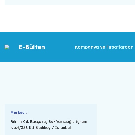
E-Bülten
Kampanya ve Fırsatlardan İ
Merkez :
Rıhtım Cd. Başçavuş Sok.Yazıcıoğlu İşhanı
No:4/32B K:1 Kadıköy / İstanbul