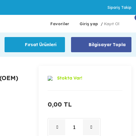
Sipariş Takip
Favoriler
Giriş yap
Kayıt Ol
/
Fırsat Ürünleri
Bilgisayar Topla
 (OEM)
Stokta Var!
0,00 TL