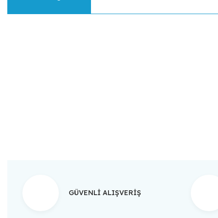
Bu ürünün fiyat bilgisi, resim, ürün açıklamalarında ve diğer konular
Görüş ve önerileriniz için teşekkür ederiz.
Ürün resmi kalitesiz, bozuk veya görüntülenemiyor.
Ürün açıklamasında eksik bilgiler bulunuyor.
Ürün bilgilerinde hatalar bulunuyor.
Ürün fiyatı diğer sitelerden daha pahalı.
Bu ürüne benzer farklı alternatifler olmalı.
GÜVENLİ ALIŞVERİŞ