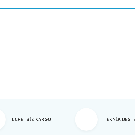
da yetersiz gördüğünüz noktaları öneri formunu kullanarak tarafımıza ilet
Bu ürüne ilk yorumu siz yapın!
Yorum Yaz
ÜCRETSİZ KARGO
TEKNİK DES
Gönder