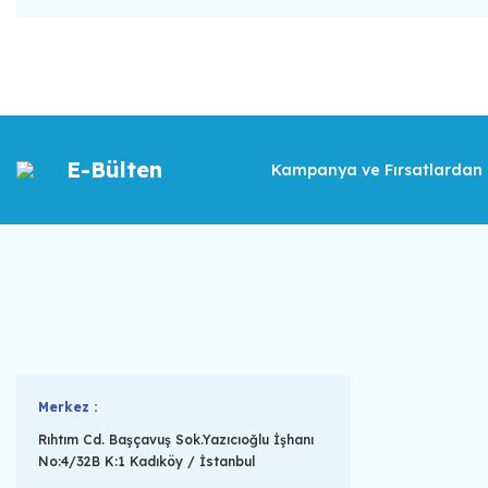
E-Bülten
Kampanya ve Fırsatlardan İ
Merkez :
Rıhtım Cd. Başçavuş Sok.Yazıcıoğlu İşhanı
No:4/32B K:1 Kadıköy / İstanbul