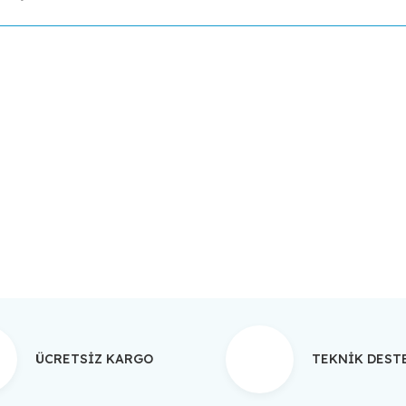
da yetersiz gördüğünüz noktaları öneri formunu kullanarak tarafımıza ilet
Bu ürüne ilk yorumu siz yapın!
Yorum Yaz
ÜCRETSİZ KARGO
TEKNİK DES
Gönder