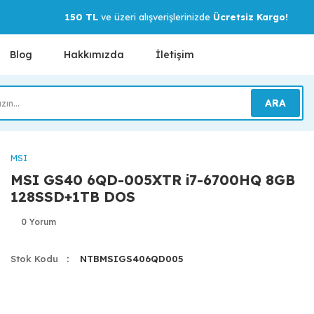
150 TL
ve üzeri alışverişlerinizde
Ücretsiz Kargo!
Blog
Hakkımızda
İletişim
ARA
MSI
MSI GS40 6QD-005XTR i7-6700HQ 8GB
128SSD+1TB DOS
0 Yorum
Stok Kodu
NTBMSIGS406QD005