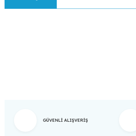
Bu ürünün fiyat bilgisi, resim, ürün açıklamalarında ve diğer konular
Görüş ve önerileriniz için teşekkür ederiz.
Ürün resmi kalitesiz, bozuk veya görüntülenemiyor.
Ürün açıklamasında eksik bilgiler bulunuyor.
Ürün bilgilerinde hatalar bulunuyor.
Ürün fiyatı diğer sitelerden daha pahalı.
Bu ürüne benzer farklı alternatifler olmalı.
GÜVENLİ ALIŞVERİŞ