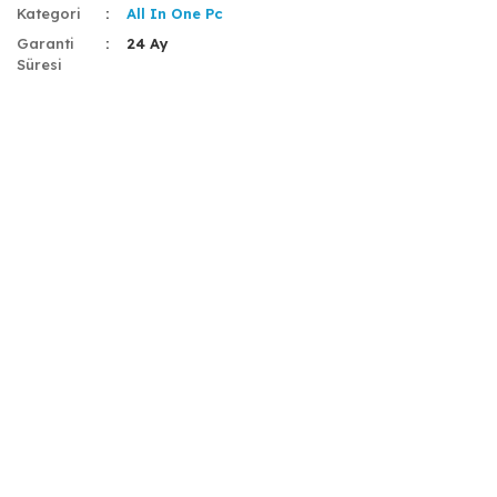
Kategori
All In One Pc
Garanti
24 Ay
Süresi