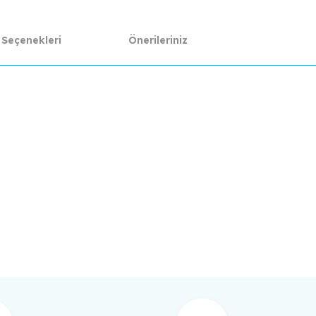
 Seçenekleri
Önerileriniz
da yetersiz gördüğünüz noktaları öneri formunu kullanarak tarafımıza ilet
Bu ürüne ilk yorumu siz yapın!
Yorum Yaz