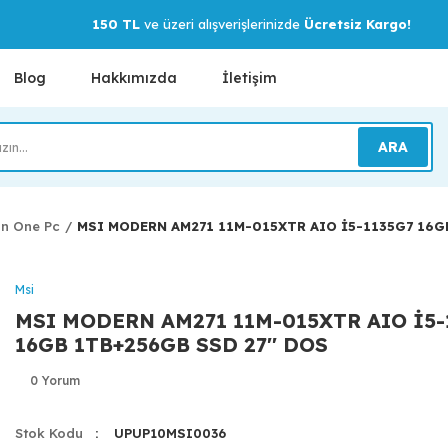
150 TL
ve üzeri alışverişlerinizde
Ücretsiz Kargo!
Blog
Hakkımızda
İletişim
ARA
In One Pc
MSI MODERN AM271 11M-015XTR AIO İ5-1135G7 16GB
Msi
MSI MODERN AM271 11M-015XTR AIO İ5-
16GB 1TB+256GB SSD 27'' DOS
0 Yorum
Stok Kodu
UPUP10MSI0036