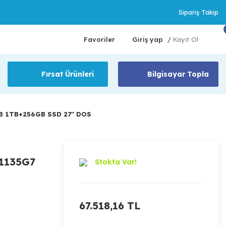
Sipariş Takip
Favoriler
Giriş yap
Kayıt Ol
/
Fırsat Ürünleri
Bilgisayar Topla
 1TB+256GB SSD 27'' DOS
1135G7
Stokta Var!
67.518,16 TL